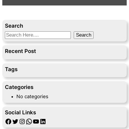
Search
S
Search
e
a
Recent Post
r
c
Tags
h
Categories
No categories
Social Links
Facebook
Twitter
Instagram
WhatsApp
YouTube
LinkedIn