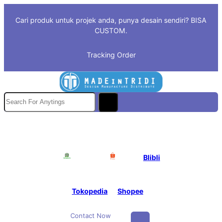
Skip
Cari produk untuk projek anda, punya desain sendiri? BISA
to
CUSTOM.
content
Tracking Order
S
e
a
r
c
Blibli
h
Tokopedia
Shopee
Contact Now